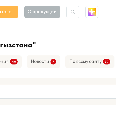
аталог
О продукции
ргызстана"
ения
Новости
По всему сайту