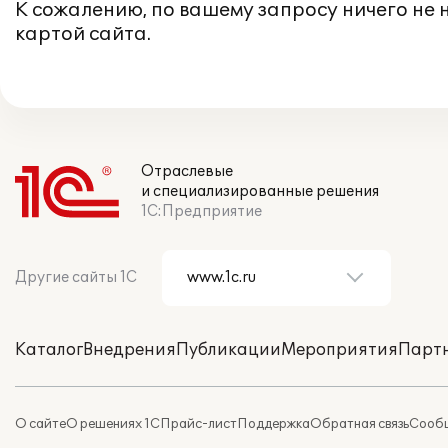
К сожалению, по вашему запросу ничего не
картой сайта
.
Отраслевые
и специализированные решения
1С:Предприятие
Другие сайты 1С
Каталог
Внедрения
Публикации
Мероприятия
Парт
О сайте
О решениях 1С
Прайс-лист
Поддержка
Обратная связь
Сообщ