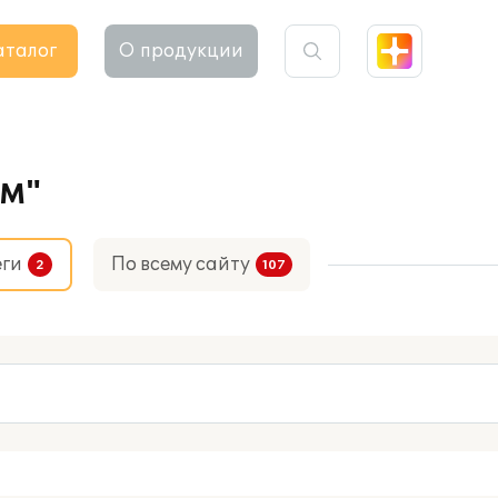
аталог
О продукции
OM"
еги
По всему сайту