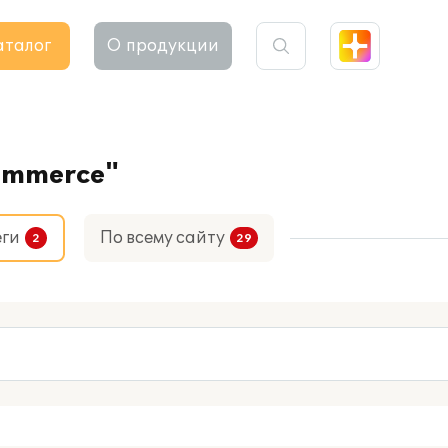
аталог
О продукции
commerce"
еги
По всему сайту