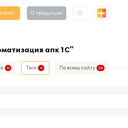
аталог
О продукции
оматизация апк 1С"
ти
Теги
По всему сайту