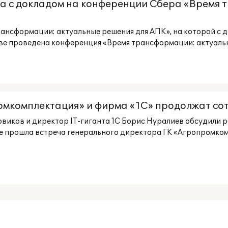
 с докладом на конференции Сбера «Время 
трансформации: актуальные решения для АПК», на которой с
кве проведена конференция «Время трансформации: актуальн
омкомплектация» и фирма «1С» продолжат со
виков и директор IT-гиганта 1С Борис Нуралиев обсудили 
ве прошла встреча генерального директора ГК «Агропромко