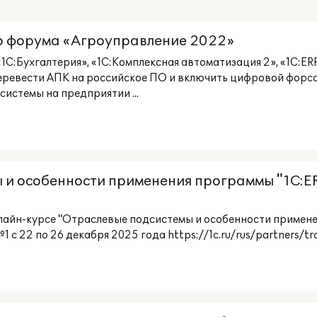
о форума «Агроуправление 2022»
е «1C:Бухгалтерия», «1C:Комплексная автоматизация 2», «1C:
ревести АПК на российское ПО и включить цифровой форсаж 
истемы на предприятии ...
 и особенности применения программы "1С:E
онлайн-курсе "Отраслевые подсистемы и особенности приме
с 22 по 26 декабря 2025 года https://1c.ru/rus/partners/trai