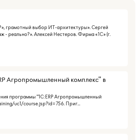
ERP», грамотный выбор ИТ-архитектуры». Сергей
- реально?». Алексей Нестеров. Фирма «1С» (г.
RP Агропромышленный комплекс" в
нения программы "1С:ERP Агропромышленный
ning/uc1/course.jsp?id=756. Приг...