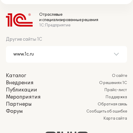
Отраслевые
и специализированные решения
1С:Предприятие
Другие сайты 1С
Каталог
О сайте
Внедрения
О решениях 1С
Публикации
Прайс-лист
Мероприятия
Поддержка
Партнеры
Обратная связь
Форум
Сообщить об ошибке
Карта сайта