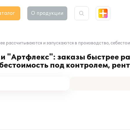
аталог
О продукции
рее рассчитываются и запускаются в производство, себесто
и "Артфлекс": заказы быстрее р
ебестоимость под контролем, рен