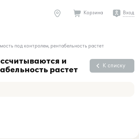
Корзина
Вход
имость под контролем, рентабельность растет
ассчитываются и
К списку
табельность растет