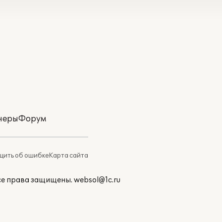
неры
Форум
ить об ошибке
Карта сайта
Все права защищены.
websol@1c.ru