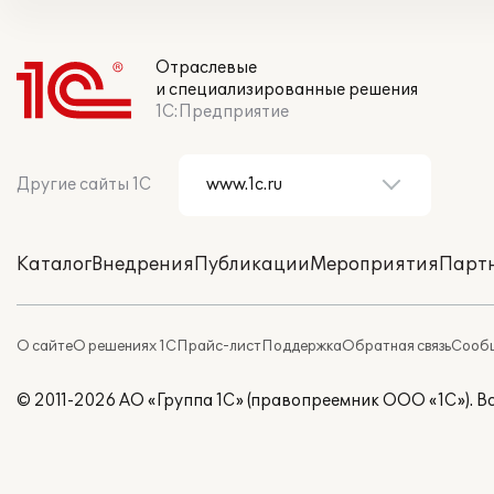
Отраслевые
и специализированные решения
1С:Предприятие
Другие сайты 1С
Каталог
Внедрения
Публикации
Мероприятия
Парт
О сайте
О решениях 1С
Прайс-лист
Поддержка
Обратная связь
Сообщ
© 2011-2026 АО «Группа 1С» (правопреемник ООО «1С»). 