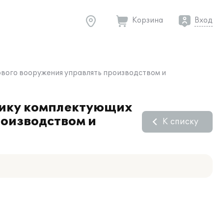
Корзина
Вход
ового вооружения управлять производством и
чику комплектующих
роизводством и
К списку