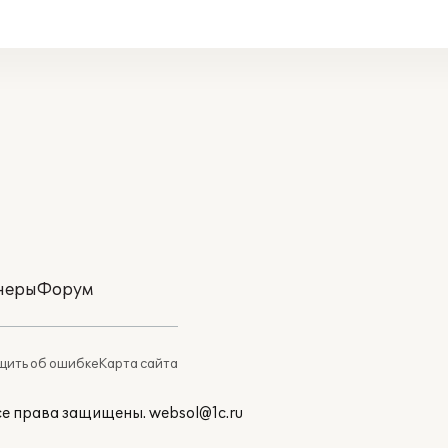
неры
Форум
ить об ошибке
Карта сайта
Все права защищены.
websol@1c.ru