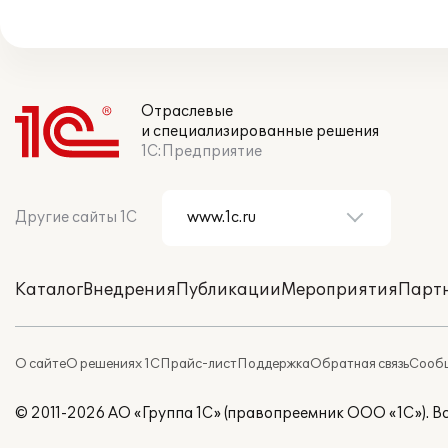
Отраслевые
и специализированные решения
1С:Предприятие
Другие сайты 1С
Каталог
Внедрения
Публикации
Мероприятия
Парт
О сайте
О решениях 1С
Прайс-лист
Поддержка
Обратная связь
Сообщ
© 2011-2026 АО «Группа 1С» (правопреемник ООО «1С»). 