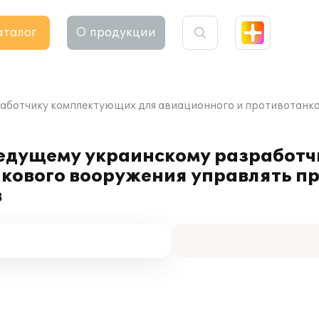
аталог
О продукции
работчику комплектующих для авиационного и противотанк
ведущему украинскому разработ
нкового вооружения управлять п
в