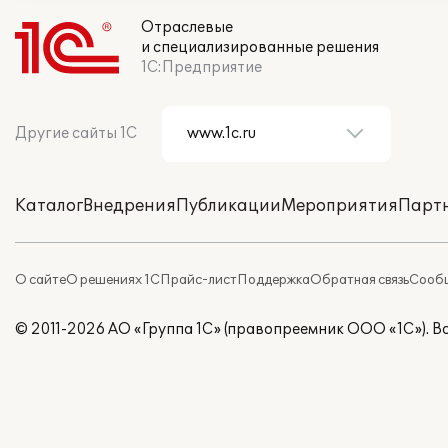
Отраслевые
и специализированные решения
1С:Предприятие
Другие сайты 1С
Каталог
Внедрения
Публикации
Мероприятия
Парт
О сайте
О решениях 1С
Прайс-лист
Поддержка
Обратная связь
Сообщ
© 2011-2026 АО «Группа 1С» (правопреемник ООО «1С»). 