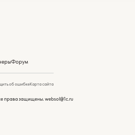
неры
Форум
ить об ошибке
Карта сайта
Все права защищены.
websol@1c.ru