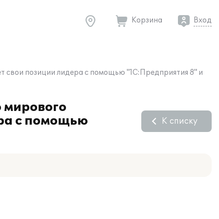
Корзина
Вход
т свои позиции лидера с помощью "1С:Предприятия 8" и
о мирового
ера с помощью
К списку