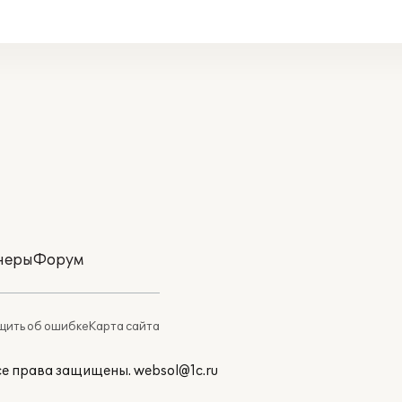
неры
Форум
ить об ошибке
Карта сайта
Все права защищены.
websol@1c.ru