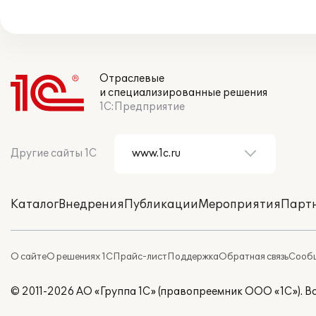
Отраслевые
и специализированные решения
1С:Предприятие
Другие сайты 1С
Каталог
Внедрения
Публикации
Мероприятия
Парт
О сайте
О решениях 1С
Прайс-лист
Поддержка
Обратная связь
Сообщ
© 2011-2026 АО «Группа 1С» (правопреемник ООО «1С»). 