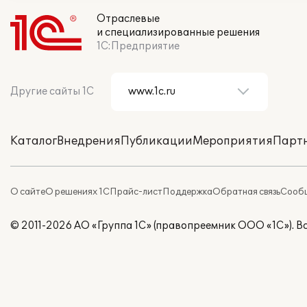
Отраслевые
и специализированные решения
1С:Предприятие
Другие сайты 1С
Каталог
Внедрения
Публикации
Мероприятия
Парт
О сайте
О решениях 1С
Прайс-лист
Поддержка
Обратная связь
Сообщ
© 2011-2026 АО «Группа 1С» (правопреемник ООО «1С»). 