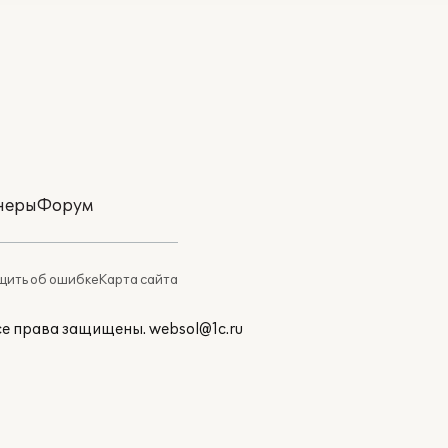
неры
Форум
ить об ошибке
Карта сайта
Все права защищены.
websol@1c.ru