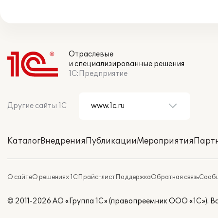
Отраслевые
и специализированные решения
1С:Предприятие
Другие сайты 1С
Каталог
Внедрения
Публикации
Мероприятия
Парт
О сайте
О решениях 1С
Прайс-лист
Поддержка
Обратная связь
Сообщ
© 2011-2026 АО «Группа 1С» (правопреемник ООО «1С»). 