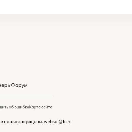
неры
Форум
ить об ошибке
Карта сайта
Все права защищены.
websol@1c.ru