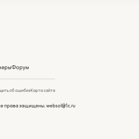
неры
Форум
ить об ошибке
Карта сайта
Все права защищены.
websol@1c.ru