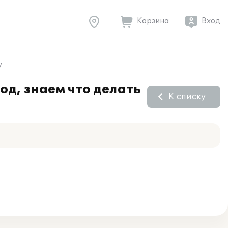
Корзина
Вход
у
од, знаем что делать
К списку