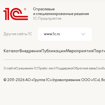
Отраслевые
и специализированные решения
1С:Предприятие
Другие сайты 1С
Каталог
Внедрения
Публикации
Мероприятия
Парт
О сайте
О решениях 1С
Прайс-лист
Поддержка
Обратная связь
Сообщ
© 2011-2026 АО «Группа 1С» (правопреемник ООО «1С»). 