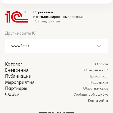
Отраслевые
и специализированные решения
1С:Предприятие
Другие сайты 1С
Каталог
О сайте
Внедрения
О решениях 1С
Публикации
Прайс-лист
Мероприятия
Поддержка
Партнеры
Обратная связь
Форум
Сообщить об ошибке
Карта сайта