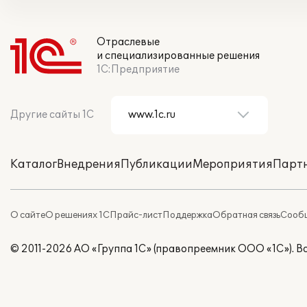
Отраслевые
и специализированные решения
1С:Предприятие
Другие сайты 1С
Каталог
Внедрения
Публикации
Мероприятия
Парт
О сайте
О решениях 1С
Прайс-лист
Поддержка
Обратная связь
Сообщ
© 2011-2026 АО «Группа 1С» (правопреемник ООО «1С»). 