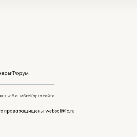
неры
Форум
ить об ошибке
Карта сайта
Все права защищены.
websol@1c.ru