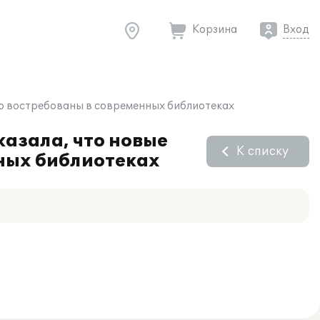
Корзина
Вход
но востребованы в современных библиотеках
казала, что новые
К списку
ных библиотеках