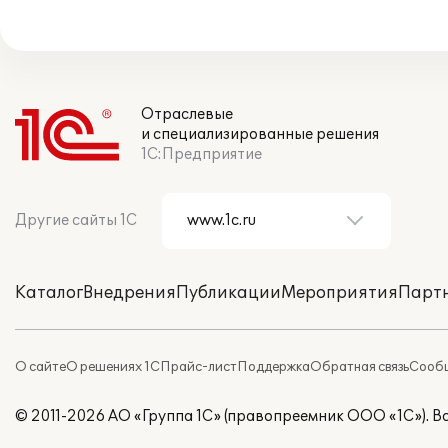
Отраслевые
и специализированные решения
1С:Предприятие
Другие сайты 1С
Каталог
Внедрения
Публикации
Мероприятия
Парт
О сайте
О решениях 1С
Прайс-лист
Поддержка
Обратная связь
Сообщ
© 2011-2026 АО «Группа 1С» (правопреемник ООО «1С»). 