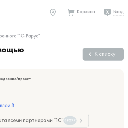
Корзина
Вход
ренного "1С-Рарус"
омощью
К списку
недрение/проект
влей 8
та всеми партнерами "1С"
89277