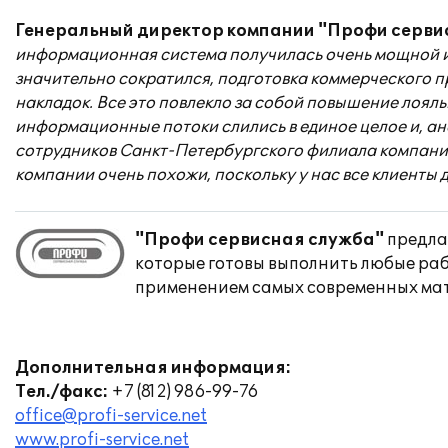
Генеральный директор компании "Профи серви
информационная система получилась очень мощной и 
значительно сократился, подготовка коммерческого п
накладок. Все это повлекло за собой повышение лоял
информационные потоки слились в единое целое и, ан
сотрудников Санкт-Петербургского филиала компании 
компании очень похожи, поскольку у нас все клиенты 
"Профи сервисная служба"
предла
которые готовы выполнить любые раб
применением самых современных мат
Дополнительная информация:
Тел./факс:
+7 (812) 986-99-76
office@profi-service.net
www.profi-service.net