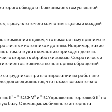
 которого обладают большим опытом успешной
, в результате чего компания в целом и каждый
 в компании в целом, что помогает ему принимать
о различным источникам данных. Например, какие
е о том, откуда в компанию приходят деньги.
изило скорость обработки заказа. Сократилось и
ти клиентов: количество повторных обращений
х сотрудников при планировании их работ вне
ыездов специалистов, что также положительно
е 8" – "1С:CRM" и "1С:Управление торговлей 8" на
ную базу. С помощью мобильного интернета