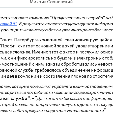
Михаил Сахновский
томатизировал компанию "Профи сервисная служба" на 
овлей 8"
. В результате проекта создана единая информ
о расширить клиентскую базу и увеличить рентабельност
 Санкт-Петербурге компанией, специализирующейся 
 "Профи" считает основной задачей удовлетворение и
ь все сложнее. Именно этот фактор и послужил осно
и, они фиксировались на бумаге, в электронных табли
имоотношений с ним, заказы обрабатывались недоста
 сервисной службы требовалось объединение информа
ии дел в компании и составления планов по стратеги
систем, которые позволяют управлять взаимоотношениям
етворить все потребности компании за демократичную 
сная служба"
, –
"Для того, что бы связать информаци
оторый позволяет оперативно получать данные о текуще
являть дебиторскую и кредиторскую задолженности".