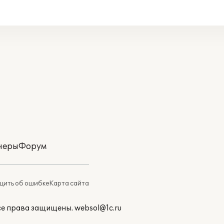
неры
Форум
ить об ошибке
Карта сайта
Все права защищены.
websol@1c.ru