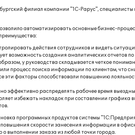
бургский филиал компании "1С-Рарус", специалисты
озволило автоматизировать основные бизнес-процессы
 преимущества:
ролировать действия сотрудников и видеть ситуацию
ует возможность создания аналитических отчетов п
бразом, у руководства складывается четкое понимани
тили процесс поиска информации по клиентам, что сн
Все эти факторы способствовали повышению лояльнос
о эффективно распределять рабочее время выездны
воляет избежать накладок при составлении графика в
тов.
овка программных продуктов системы "1С:Предприяти
я повышения скорости занесения информации в офис
о выполнении заказа из любой точки города.