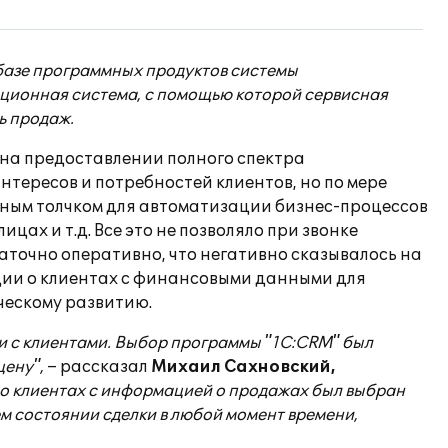
базе программных продуктов системы
ационная система, с помощью которой сервисная
ь продаж.
на предоставлении полного спектра
нтересов и потребностей клиентов, но по мере
вным толчком для автоматизации бизнес-процессов
цах и т.д. Все это не позволяло при звонке
точно оперативно, что негативно сказывалось на
ции о клиентах с финансовыми данными для
ческому развитию.
и с клиентами. Выбор программы "1С:CRM" был
цену",
– рассказал
Михаил Сахновский,
ю о клиентах с информацией о продажах был выбран
м состоянии сделки в любой момент времени,