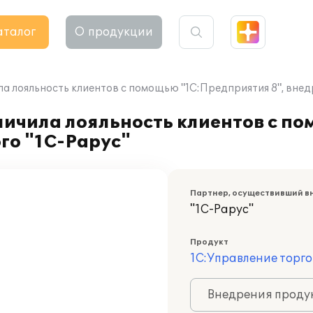
аталог
О продукции
а лояльность клиентов с помощью "1С:Предприятия 8", внед
личила лояльность клиентов с п
го "1С-Рарус"
Партнер, осуществивший в
"1С-Рарус"
Продукт
1С:Управление торго
Внедрения продук