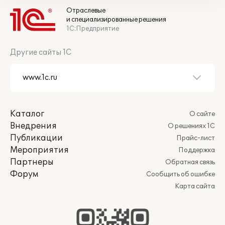
Отраслевые
и специализированные решения
1С:Предприятие
Другие сайты 1С
Каталог
О сайте
Внедрения
О решениях 1С
Публикации
Прайс-лист
Мероприятия
Поддержка
Партнеры
Обратная связь
Форум
Сообщить об ошибке
Карта сайта