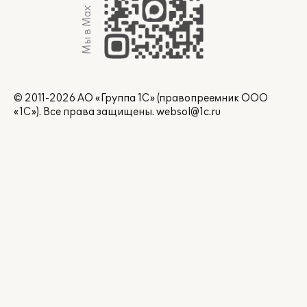
Мы в Max
© 2011-2026 АО «Группа 1С» (правопреемник ООО
«1С»). Все права защищены.
websol@1c.ru