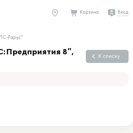
Корзина
Вход
"1С-Рарус"
С:Предприятия 8",
К списку