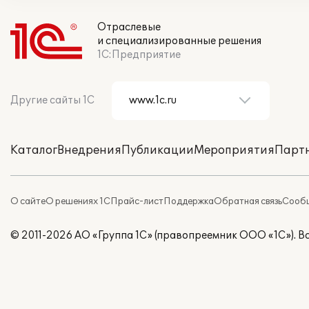
Отраслевые
и специализированные решения
1С:Предприятие
Другие сайты 1С
Каталог
Внедрения
Публикации
Мероприятия
Парт
О сайте
О решениях 1С
Прайс-лист
Поддержка
Обратная связь
Сообщ
© 2011-2026 АО «Группа 1С» (правопреемник ООО «1С»). 