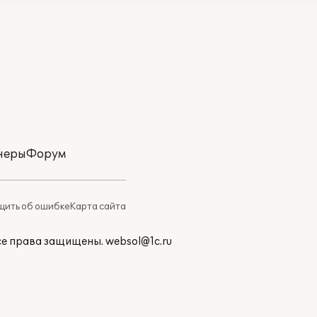
неры
Форум
ить об ошибке
Карта сайта
Все права защищены.
websol@1c.ru