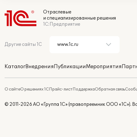
Отраслевые
и специализированные решения
1С:Предприятие
Другие сайты 1С
Каталог
Внедрения
Публикации
Мероприятия
Парт
О сайте
О решениях 1С
Прайс-лист
Поддержка
Обратная связь
Сообщ
© 2011-2026 АО «Группа 1С» (правопреемник ООО «1С»). 