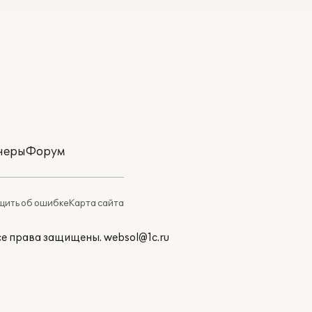
неры
Форум
ить об ошибке
Карта сайта
Все права защищены.
websol@1c.ru