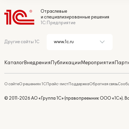
Отраслевые
и специализированные решения
1С:Предприятие
Другие сайты 1С
Каталог
Внедрения
Публикации
Мероприятия
Парт
О сайте
О решениях 1С
Прайс-лист
Поддержка
Обратная связь
Сообщ
© 2011-2026 АО «Группа 1С» (правопреемник ООО «1С»). 