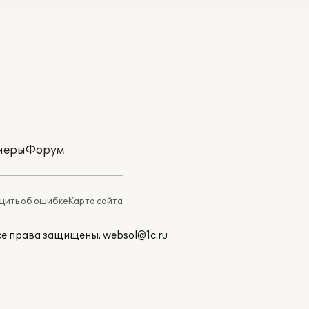
неры
Форум
ить об ошибке
Карта сайта
Все права защищены.
websol@1c.ru