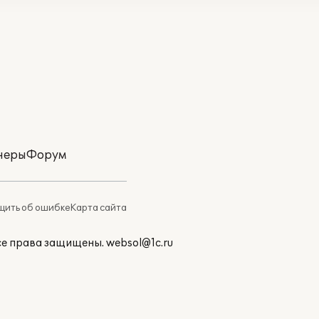
неры
Форум
ить об ошибке
Карта сайта
Все права защищены.
websol@1c.ru