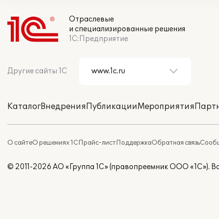
Отраслевые
и специализированные решения
1С:Предприятие
Другие сайты 1С
Каталог
Внедрения
Публикации
Мероприятия
Парт
О сайте
О решениях 1С
Прайс-лист
Поддержка
Обратная связь
Сообщ
© 2011-2026 АО «Группа 1С» (правопреемник ООО «1С»). 