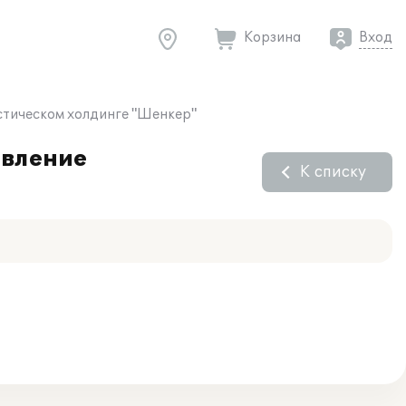
Корзина
Вход
истическом холдинге "Шенкер"
авление
К списку