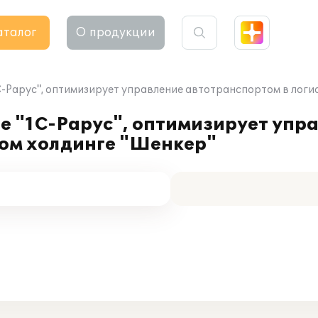
аталог
О продукции
1С-Рарус", оптимизирует управление автотранспортом в лог
е "1С-Рарус", оптимизирует упр
ком холдинге "Шенкер"