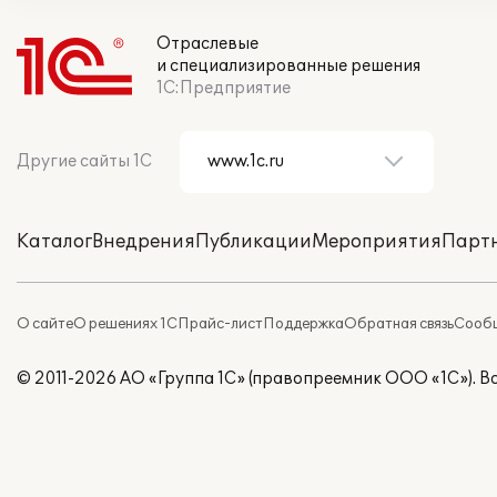
Отраслевые
и специализированные решения
1С:Предприятие
Другие сайты 1С
Каталог
Внедрения
Публикации
Мероприятия
Парт
О сайте
О решениях 1С
Прайс-лист
Поддержка
Обратная связь
Сообщ
© 2011-2026 АО «Группа 1С» (правопреемник ООО «1С»). 