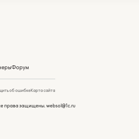
неры
Форум
ить об ошибке
Карта сайта
Все права защищены.
websol@1c.ru