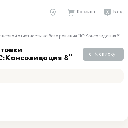
Корзина
Вход
нсовой отчетности на базе решения "1С:Консолидация 8"
отовки
К списку
С:Консолидация 8"