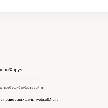
неры
Форум
ить об ошибке
Карта сайта
Все права защищены.
websol@1c.ru