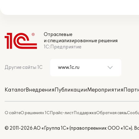
Отраслевые
и специализированные решения
1С:Предприятие
Другие сайты 1С
Каталог
Внедрения
Публикации
Мероприятия
Парт
О сайте
О решениях 1С
Прайс-лист
Поддержка
Обратная связь
Сообщ
© 2011-2026 АО «Группа 1С» (правопреемник ООО «1С»). 