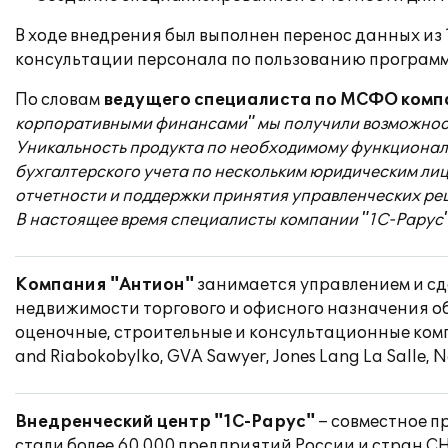
В ходе внедрения был выполнен перенос данных из
консультации персонала по пользованию программ
По словам
ведущего специалиста по МСФО комп
корпоративными финансами" мы получили возможность
Уникальность продукта по необходимому функционалу
бухгалтерского учета по нескольким юридическим ли
отчетности и поддержки принятия управленческих ре
В настоящее время специалисты компании "1С-Рарус"
Компания "Антион"
занимается управлением и сд
недвижимости торгового и офисного назначения об
оценочные, строительные и консультационные компа
and Riabokobylko, GVA Sawyer, Jones Lang La Salle, 
Внедренческий центр "1С-Рарус"
– совместное пр
стали более 60 000 предприятий России и стран С