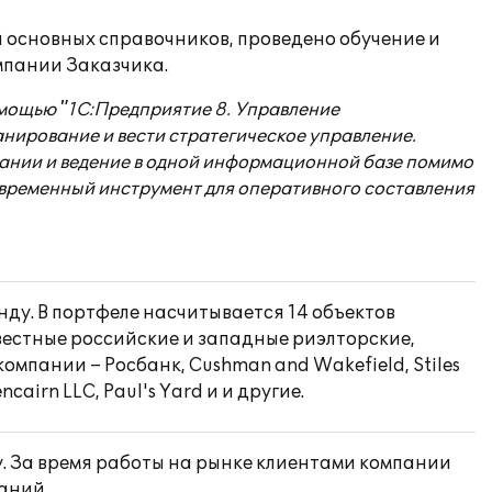
 основных справочников, проведено обучение и
мпании Заказчика.
мощью "1С:Предприятие 8. Управление
нирование и вести стратегическое управление.
ании и ведение в одной информационной базе помимо
овременный инструмент для оперативного составления
ду. В портфеле насчитывается 14 объектов
вестные российские и западные риэлторские,
мпании – Росбанк, Cushman and Wakefield, Stiles
cairn LLC, Paul's Yard и и другие.
ду. За время работы на рынке клиентами компании
аний.