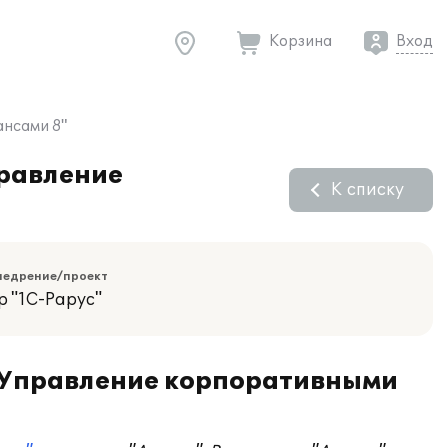
Корзина
Вход
ансами 8"
правление
К списку
недрение/проект
р "1С-Рарус"
С:Управление корпоративными