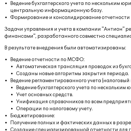
Ведение бухгалтерского учета по нескольким юр
центральную информационную базу.
Формирование и консолидирование отчетности
Задачи управления и учета в компании "Антион" р
финансами", разработанного совместно специалис
В результате внедрения были автоматизированы:
Ведение отчетности по МСФО:
Автоматическая трансляция проводок из бухга
Созданы новые алгоритмы закрытия периода.
Ведение регламентированного учета (налоговый 
Ведение бухгалтерского учета по нескольким 
Учет основных средств.
Унификация справочников по всем предприят
Операции по налоговому учету.
Бюджетирование:
Получение полных и фактических данных в разре
Создание специализированной отчетности для г