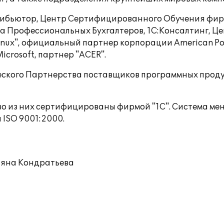
трибьютор, Центр Сертифицированного Обучения фи
 Профессиональных Бухгалтеров, 1С:Консалтинг, Цен
nux", официальный партнер корпорации American Pow
crosoft, партнер "ACER".
еского Партнерства поставщиков программных проду
во из них сертифицированы фирмой "1С". Система 
 ISO 9001:2000.
ьяна Кондратьева