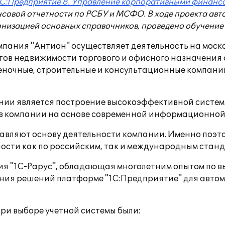
1С:Предприятие 8. Управление корпоративными финанс
совой отчетности по РСБУ и МСФО. В ходе проекта авт
онизацией основных справочников, проведено обучение
ания "Антион" осуществляет деятельность на моско
ктов недвижимости торгового и офисного назначения 
еночные, строительные и консультационные компании
нии является построение высокоэффективной систем
в компании на основе современной информационной
авляют основу деятельности компании. Именно поэ
сти как по российским, так и международным станд
ия "1С-Рарус", обладающая многолетним опытом по 
ния решений платформе "1С:Предприятие" для автом
и выборе учетной системы были: