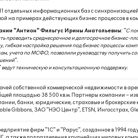
 11 отдельных информационных баз с синхронизацией
ой на примерах действующих бизнес процессов в ко
ании "Антион" Фильгус Ирины Анатольевны
:
"С по
 проводить среднесрочное и долгосрочное бизнес-пла
, гибкая настройка решения под бизнес процессы комп
цам, учета по МСФО, позволили руководству получить с
шений".
 ведут техническую и консультационную поддержку.
ачей собственной коммерческой недвижимости в арен
щей площадью 38 500 кв.м. Партнеры компании – из
нии, банки, юридические, страховые и брокерские ко
Noble Gibbons, ЗАО "НЭО Центр", ETSN, Ингосстрах, Glen
едприятие фирм "1С" и "Рарус", созданное в 1994 го
НГ, а также подразделения крупнейших мировых комп