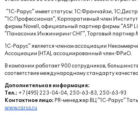
"1С-Рарус" имеет статусы: 1С:Франчайзи, 1С:Дис
"1С:Профессионал", Корпоративный член Института
фирмы Novell, официальный партнер фирмы "ASP Li
"Панасоник Инжиниринг СНГ", Торговый партнер Mi
1С-Рарус" является членом ассоциации Некоммерч
Ассоциации (НТА), ассоциированный член ФРиО.
В компании работает 900 сотрудников, большинст
соответствие международному стандарту качества
Дополнительная информация:
Тел.:
+7 (495) 223-04-04, 250-63-83, 250-63-93
Контактное лицо:
PR-менеджер ВЦ "1С-Рарус" Тат
www.rarus.ru