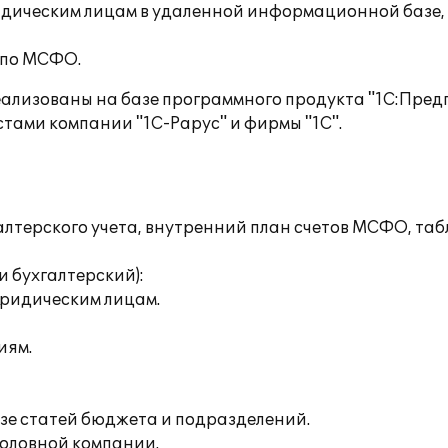
идическим лицам в удаленной информационной базе, 
 по МСФО.
еализованы на базе программного продукта "1С:Пре
тами компании "1С-Рарус" и фирмы "1С".
лтерского учета, внутренний план счетов МСФО, таб
и бухгалтерский):
юридическим лицам.
иям.
зе статей бюджета и подразделений.
оловной компании.