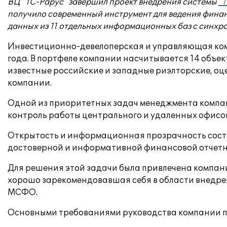
ВЦ "1С-Рарус" завершил проект внедрения системы
"
получило современный инструмент для ведения финан
данных из 11 отдельных информационных баз с синхр
Инвестиционно-девелоперская и управляющая комп
года. В портфеле компании насчитывается 14 объе
известные российские и западные риэлторские, оц
компании.
Одной из приоритетных задач менеджмента компа
контроль работы центрального и удаленных офисо
Открытость и информационная прозрачность сост
достоверной и информативной финансовой отчетно
Для решения этой задачи была привлечена компан
хорошо зарекомендовавшая себя в области внедре
МСФО.
Основными требованиями руководства компании пр