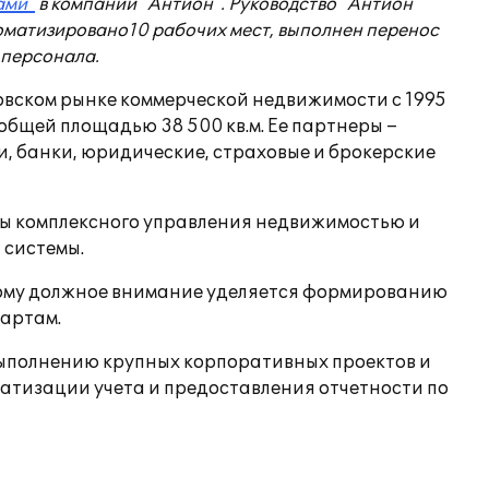
ами"
в компании "Антион". Руководство "Антион"
оматизировано10 рабочих мест, выполнен перенос
 персонала.
вском рынке коммерческой недвижимости с 1995
общей площадью 38 500 кв.м. Ее партнеры –
, банки, юридические, страховые и брокерские
ы комплексного управления недвижимостью и
 системы.
тому должное внимание уделяется формированию
артам.
выполнению крупных корпоративных проектов и
атизации учета и предоставления отчетности по