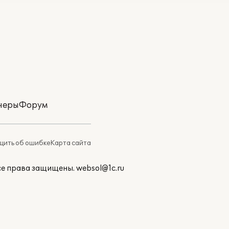
неры
Форум
ить об ошибке
Карта сайта
Все права защищены.
websol@1c.ru