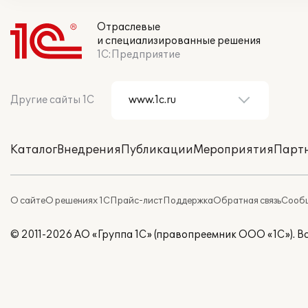
Отраслевые
и специализированные решения
1С:Предприятие
Другие сайты 1С
Каталог
Внедрения
Публикации
Мероприятия
Парт
О сайте
О решениях 1С
Прайс-лист
Поддержка
Обратная связь
Сообщ
© 2011-2026 АО «Группа 1С» (правопреемник ООО «1С»). 