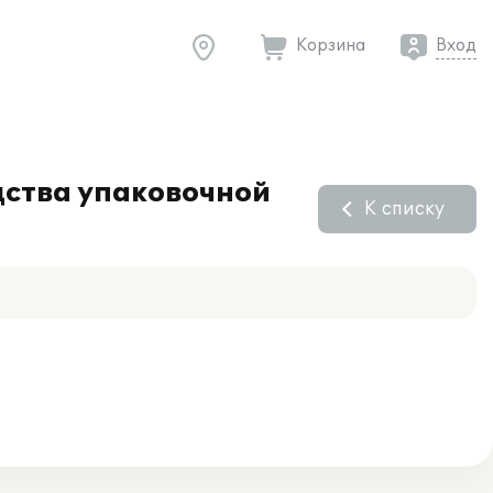
Корзина
Вход
дства упаковочной
К списку