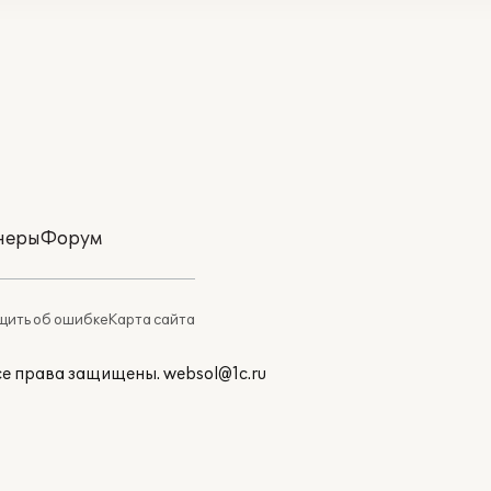
неры
Форум
ить об ошибке
Карта сайта
Все права защищены.
websol@1c.ru