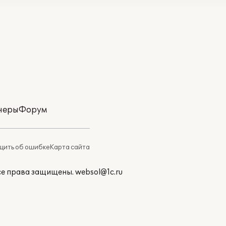
неры
Форум
ить об ошибке
Карта сайта
Все права защищены.
websol@1c.ru