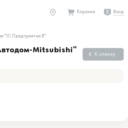
Корзина
Вход
е "1С:Предприятие 8"
втодом-Mitsubishi"
К списку