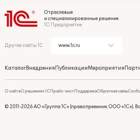
Отраслевые
и специализированные решения
1С:Предприятие
Другие сайты 1С
Каталог
Внедрения
Публикации
Мероприятия
Парт
О сайте
О решениях 1С
Прайс-лист
Поддержка
Обратная связь
Сообщ
© 2011-2026 АО «Группа 1С» (правопреемник ООО «1С»). 