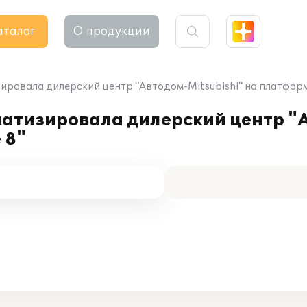
аталог
О продукции
ровала дилерский центр "Автодом-Mitsubishi" на платформ
тизировала дилерский центр "А
 8"