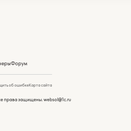
неры
Форум
ить об ошибке
Карта сайта
Все права защищены.
websol@1c.ru