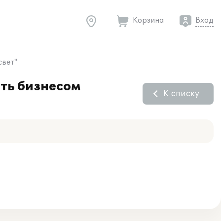
Корзина
Вход
свет"
ть бизнесом
К списку