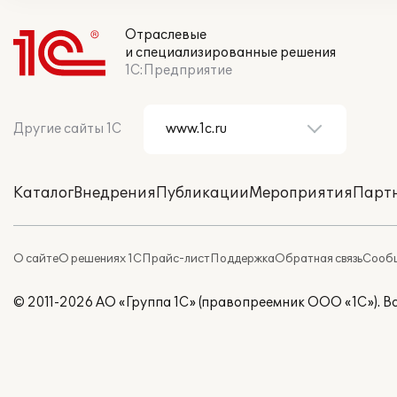
Отраслевые
и специализированные решения
1С:Предприятие
Другие сайты 1С
Каталог
Внедрения
Публикации
Мероприятия
Парт
О сайте
О решениях 1С
Прайс-лист
Поддержка
Обратная связь
Сообщ
© 2011-2026 АО «Группа 1С» (правопреемник ООО «1С»). 