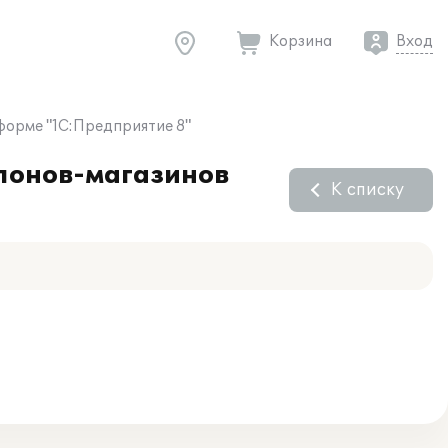
Корзина
Вход
форме "1С:Предприятие 8"
алонов-магазинов
К списку