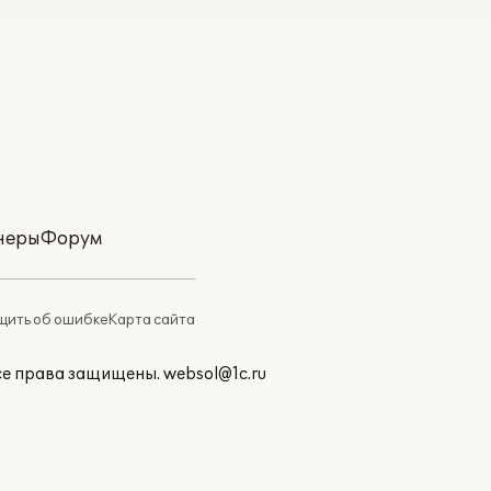
неры
Форум
ить об ошибке
Карта сайта
Все права защищены.
websol@1c.ru