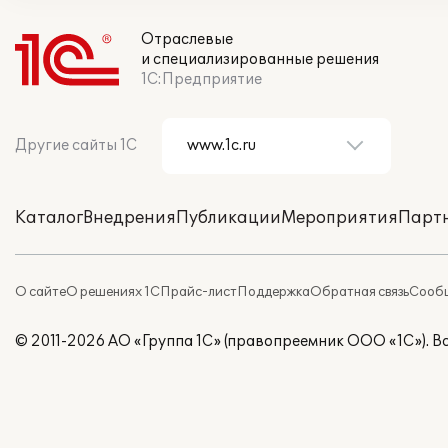
Отраслевые
и специализированные решения
1С:Предприятие
Другие сайты 1С
Каталог
Внедрения
Публикации
Мероприятия
Парт
О сайте
О решениях 1С
Прайс-лист
Поддержка
Обратная связь
Сообщ
© 2011-2026 АО «Группа 1С» (правопреемник ООО «1С»). 