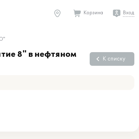
Корзина
Вход
РО"
тие 8" в нефтяном
К списку