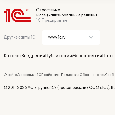
Отраслевые
и специализированные решения
1С:Предприятие
Другие сайты 1С
Каталог
Внедрения
Публикации
Мероприятия
Парт
О сайте
О решениях 1С
Прайс-лист
Поддержка
Обратная связь
Сообщ
© 2011-2026 АО «Группа 1С» (правопреемник ООО «1С»). 