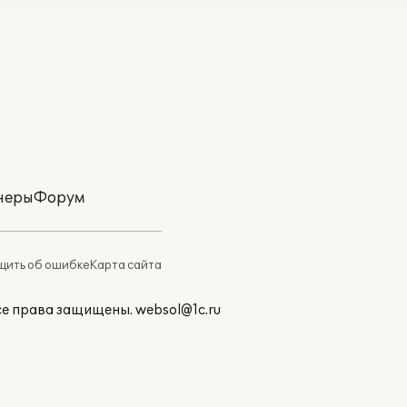
неры
Форум
ить об ошибке
Карта сайта
Все права защищены.
websol@1c.ru