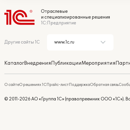
Отраслевые
и специализированные решения
1С:Предприятие
Другие сайты 1С
Каталог
Внедрения
Публикации
Мероприятия
Парт
О сайте
О решениях 1С
Прайс-лист
Поддержка
Обратная связь
Сообщ
© 2011-2026 АО «Группа 1С» (правопреемник ООО «1С»). 