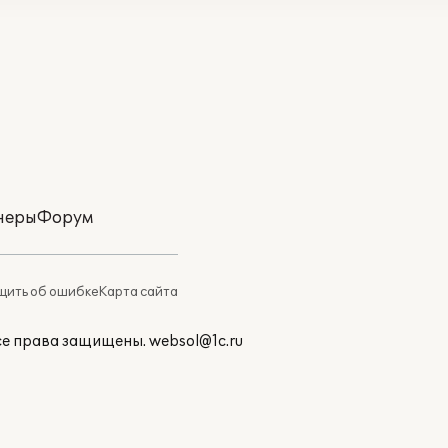
неры
Форум
ить об ошибке
Карта сайта
Все права защищены.
websol@1c.ru