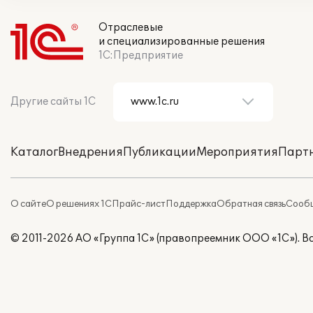
Отраслевые
и специализированные решения
1С:Предприятие
Другие сайты 1С
Каталог
Внедрения
Публикации
Мероприятия
Парт
О сайте
О решениях 1С
Прайс-лист
Поддержка
Обратная связь
Сообщ
© 2011-2026 АО «Группа 1С» (правопреемник ООО «1С»). 