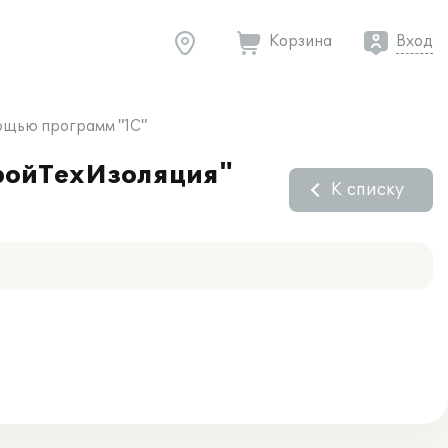
Корзина
Вход
мощью программ "1С"
тройТехИзоляция"
К списку