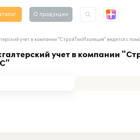
аталог
О продукции
лтерский учет в компании "СтройТехИзоляция" ведется с по
хгалтерский учет в компании "С
1С"