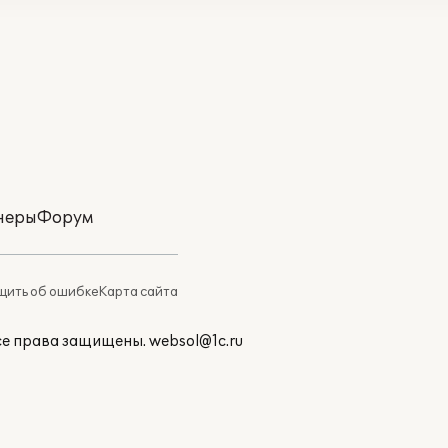
неры
Форум
ить об ошибке
Карта сайта
Все права защищены.
websol@1c.ru