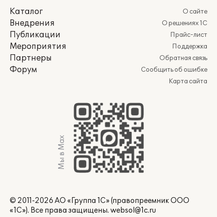
Каталог
О сайте
Внедрения
О решениях 1С
Публикации
Прайс-лист
Мероприятия
Поддержка
Партнеры
Обратная связь
Форум
Сообщить об ошибке
Карта сайта
Мы в Max
© 2011-2026 АО «Группа 1С» (правопреемник ООО
«1С»). Все права защищены.
websol@1c.ru