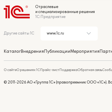
Отраслевые
и специализированные решения
1С:Предприятие
Другие сайты 1С
Каталог
Внедрения
Публикации
Мероприятия
Парт
О сайте
О решениях 1С
Прайс-лист
Поддержка
Обратная связь
Сообщ
© 2011-2026 АО «Группа 1С» (правопреемник ООО «1С»). 