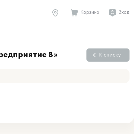
Корзина
Вход
редприятие 8»
К списку