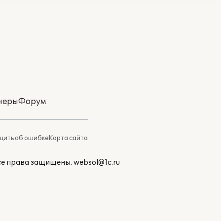
неры
Форум
ить об ошибке
Карта сайта
Все права защищены.
websol@1c.ru