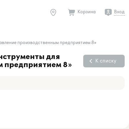
Корзина
Вход
авление производственным предприятием 8»
нструменты для
К списку
м предприятием 8»