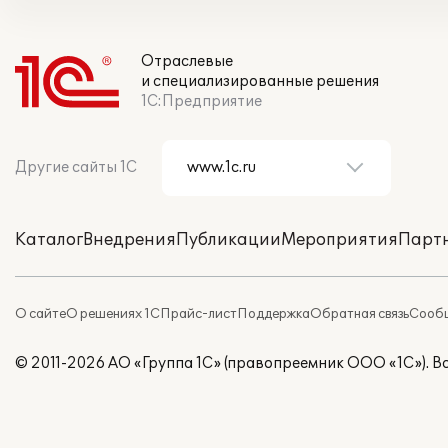
Отраслевые
и специализированные решения
1С:Предприятие
Другие сайты 1С
Каталог
Внедрения
Публикации
Мероприятия
Парт
О сайте
О решениях 1С
Прайс-лист
Поддержка
Обратная связь
Сообщ
© 2011-2026 АО «Группа 1С» (правопреемник ООО «1С»). 