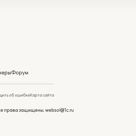
неры
Форум
ить об ошибке
Карта сайта
Все права защищены.
websol@1c.ru