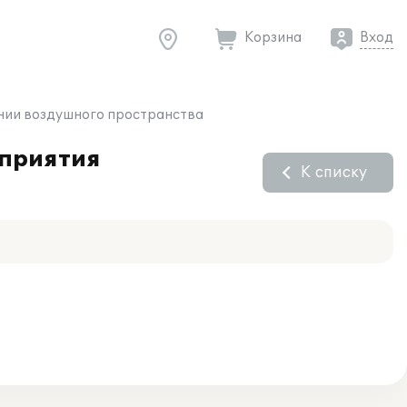
Корзина
Вход
янии воздушного пространства
дприятия
К списку