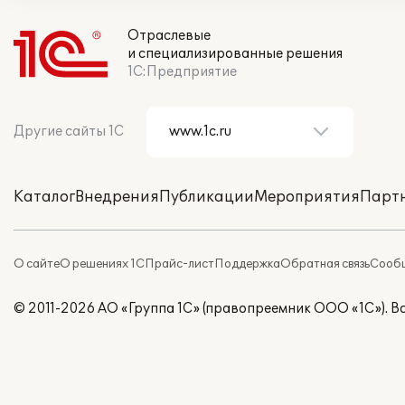
Отраслевые
и специализированные решения
1С:Предприятие
Другие сайты 1С
Каталог
Внедрения
Публикации
Мероприятия
Парт
О сайте
О решениях 1С
Прайс-лист
Поддержка
Обратная связь
Сообщ
© 2011-2026 АО «Группа 1С» (правопреемник ООО «1С»). 