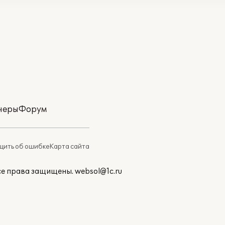
неры
Форум
ить об ошибке
Карта сайта
Все права защищены.
websol@1c.ru