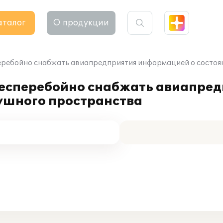
аталог
О продукции
перебойно снабжать авиапредприятия информацией о состо
бесперебойно снабжать авиапре
ушного пространства