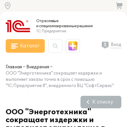
Отраслевые
и специализированные
решения
1С:Предприятие
Вход
Каталог
Главная
Внедрения
ООО "Энерготехника" сокращает издержки и
выполняет заказы точно в срок с помощью
"1С:Предприятие 8", внедренного ВЦ "СофтСервис"
К списку
ООО "Энерготехника"
сокращает издержки и