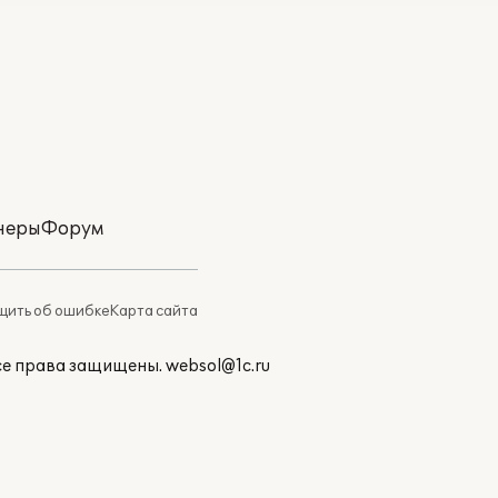
неры
Форум
ить об ошибке
Карта сайта
Все права защищены.
websol@1c.ru