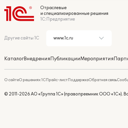
Отраслевые
и специализированные решения
1С:Предприятие
Другие сайты 1С
Каталог
Внедрения
Публикации
Мероприятия
Парт
О сайте
О решениях 1С
Прайс-лист
Поддержка
Обратная связь
Сообщ
© 2011-2026 АО «Группа 1С» (правопреемник ООО «1С»). 