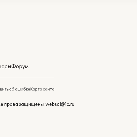
неры
Форум
ить об ошибке
Карта сайта
Все права защищены.
websol@1c.ru