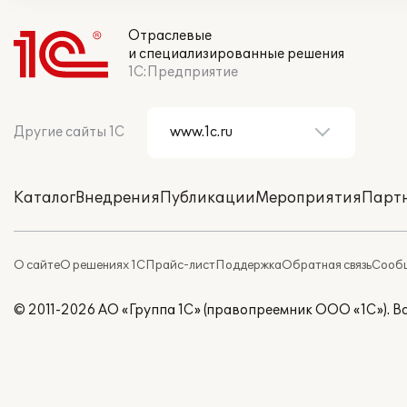
Отраслевые
и специализированные решения
1С:Предприятие
Другие сайты 1С
Каталог
Внедрения
Публикации
Мероприятия
Парт
О сайте
О решениях 1С
Прайс-лист
Поддержка
Обратная связь
Сообщ
© 2011-2026 АО «Группа 1С» (правопреемник ООО «1С»). 