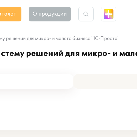
аталог
О продукции
у решений для микро- и малого бизнеса "1С-Просто"
стему решений для микро- и мало