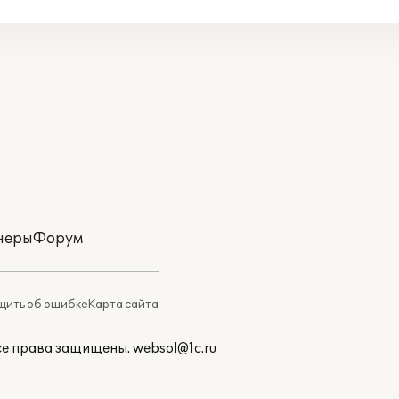
неры
Форум
ить об ошибке
Карта сайта
Все права защищены.
websol@1c.ru