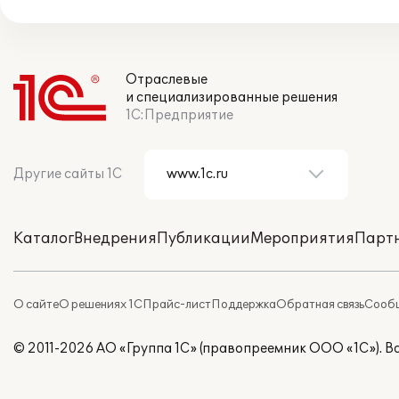
Отраслевые
и специализированные решения
1С:Предприятие
Другие сайты 1С
Каталог
Внедрения
Публикации
Мероприятия
Парт
О сайте
О решениях 1С
Прайс-лист
Поддержка
Обратная связь
Сообщ
© 2011-2026 АО «Группа 1С» (правопреемник ООО «1С»). 