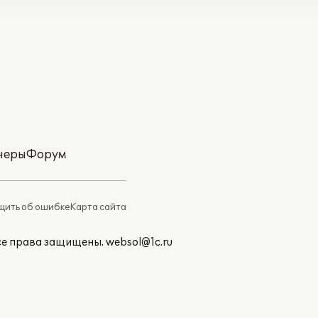
неры
Форум
ить об ошибке
Карта сайта
Все права защищены.
websol@1c.ru