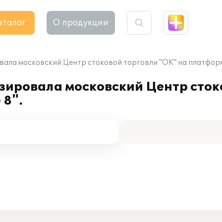
аталог
О продукции
вала московский Центр стоковой торговли "ОК" на платформ
зировала московский Центр сток
 8".