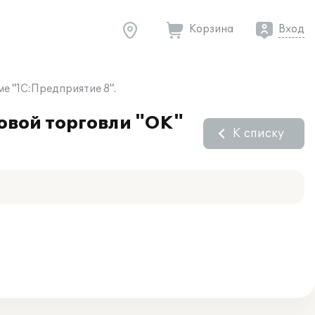
Корзина
Вход
е "1С:Предприятие 8".
овой торговли "ОК"
К списку