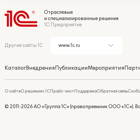
Отраслевые
и специализированные решения
1С:Предприятие
Другие сайты 1С
Каталог
Внедрения
Публикации
Мероприятия
Парт
О сайте
О решениях 1С
Прайс-лист
Поддержка
Обратная связь
Сообщ
© 2011-2026 АО «Группа 1С» (правопреемник ООО «1С»). 