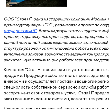
ООО "Стал Н", одна из старейших компаний Москвы, 
производству фирмы "1С", реализовали проект по с
предприятием 8"
. Важным результатом внедрения ин
продаж, отдел закупок, производство, склад, сервис
единой поэтапной схеме ведения заказа, включающей в
структурирована и оптимизирована работа всех под
выполнения заказов, возможность ведения контроля р
значительную оптимизацию работы всех производств
Компания "Стал Н" производит и устанавливает вх
продажи. Продукция собственного производства пр
дилерами и осуществляет поставки во многие регио
специалисты собственной сервисной службы работа
ассортимент своих товаров и услуг, "Стал Н" пред
электронные охранные системы, помогая тем решит
Для компании, реализующей свою продукцию чере