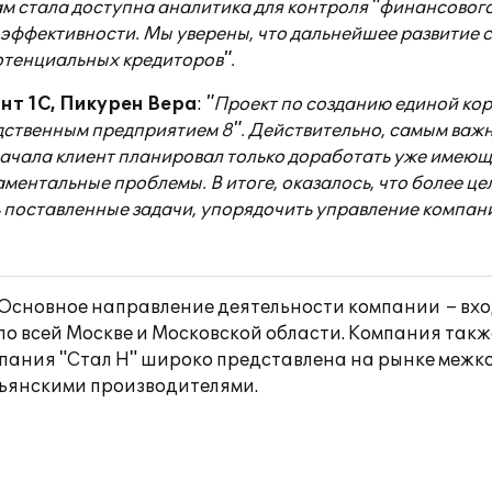
м стала доступна аналитика для контроля "финансового
эффективности. Мы уверены, что дальнейшее развитие 
тенциальных кредиторов".
нт 1С, Пикурен Вера
:
"Проект по созданию единой к
дственным предприятием 8". Действительно, самым важ
сначала клиент планировал только доработать уже имеющ
ентальные проблемы. В итоге, оказалось, что более ц
 поставленные задачи, упорядочить управление компан
. Основное направление деятельности компании – вх
по всей Москве и Московской области. Компания такж
омпания "Стал Н" широко представлена на рынке межк
ьянскими производителями.