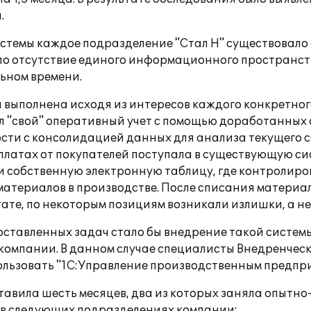
.
емы каждое подразделение "Стал Н" существовало 
ло отсутствие единого информационного пространст
ьном времени.
ыполнена исходя из интересов каждого конкретного
 "свой" оперативный учет с помощью доработанных 
дности с консолидацией данных для анализа текущег
платах от покупателей поступала в существующую сист
собственную электронную таблицу, где контролировал
атериалов в производстве. После списания материало
тате, по некоторым позициям возникали излишки, а н
ставленных задач стало бы внедрение такой системы
омпании. В данном случае специалисты Внедренческо
льзовать "1С:Управление производственным предприя
авила шесть месяцев, два из которых заняла опытно
 в следующих подразделениях компании: