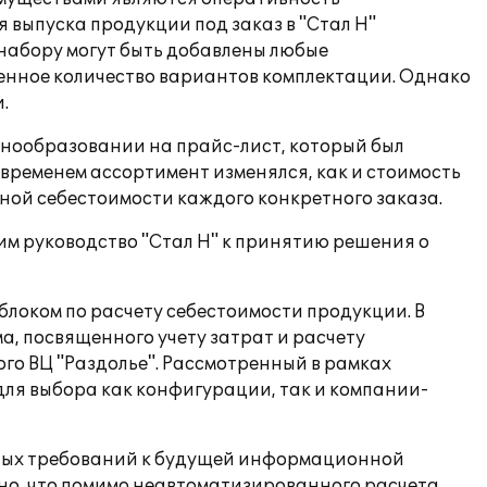
выпуска продукции под заказ в "Стал Н"
 набору могут быть добавлены любые
енное количество вариантов комплектации. Однако
.
енообразовании на прайс-лист, который был
 временем ассортимент изменялся, как и стоимость
ой себестоимости каждого конкретного заказа.
м руководство "Стал Н" к принятию решения о
локом по расчету себестоимости продукции. В
, посвященного учету затрат и расчету
го ВЦ "Раздолье". Рассмотренный в рамках
ля выбора как конфигурации, так и компании-
овных требований к будущей информационной
ено, что помимо неавтоматизированного расчета