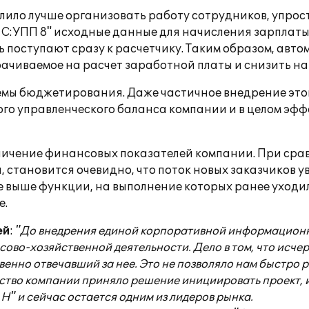
ло лучше организовать работу сотрудников, упрости
"1С:УПП 8" исходные данные для начисления зарплат
ь поступают сразу к расчетчику. Таким образом, авт
трачиваемое на расчет заработной платы и снизить на
темы бюджетирования. Даже частичное внедрение это
ого управленческого баланса компании и в целом эф
личение финансовых показателей компании. При срав
, становится очевидно, что поток новых заказчиков у
выше функции, на выполнение которых ранее уходил
е.
ей
:
"До внедрения единой корпоративной информационн
ово-хозяйственной деятельности. Дело в том, что исч
твенно отвечавший за нее. Это не позволяло нам быстро
ство компании приняло решение инициировать проект, и
 Н" и сейчас остается одним из лидеров рынка.