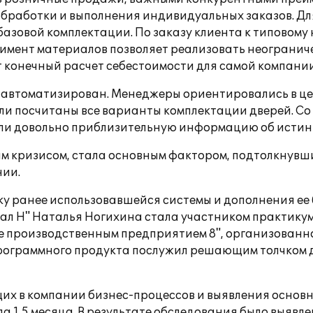
работки и выполнения индивидуальных заказов. Для 
базовой комплектации. По заказу клиента к типовому
мент материалов позволяет реализовать неогранич
т конечный расчет себестоимости для самой компании
ыл автоматизирован. Менеджеры ориентировались в ц
ли посчитаны все варианты комплектации дверей. Со
ели довольно приблизительную информацию об истинн
 кризисом, стала основным фактором, подтолкнувши
ии.
 ранее использовавшейся системы и дополнения ее б
ал Н" Наталья Ногихина стала участником практикума
е производственным предприятием 8", организованно
рограммного продукта послужил решающим толчком д
ющих в компании бизнес-процессов и выявления осн
а 1,5 месяца. В результате обследования было выявл