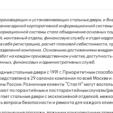
производящих и устанавливающих стальные двери, и Вне
озданию единой корпоративной информационной системы
формационной системы стало объединение основных под
ный, монтажный отделы, финансовую службу и отдел кад
 себя регистрацию, расчет плановой себестоимости, пр
разделений компании. Основными достижениями внедре
абот на каждом производственном участке, доступность
енных, финансовых и административных служб.
одные стальные двери с 1991 г. Приоритетным спосо
едставлена в 29 салонах компании по всей Москве и
ны России. Розничные клиенты "Стал Н" могут восполь
ют по гарантийным и постгарантийным случаям (ремо
лагает стальные двери с эксклюзивной отделкой, межк
ь вопросы безопасности и ремонта для каждого клие
з розничные продажи, важными конкурентными преи