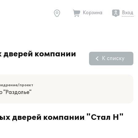
Корзина
Вход
х дверей компании
К списку
недрение/проект
р "Раздолье"
ных дверей компании "Стал Н"