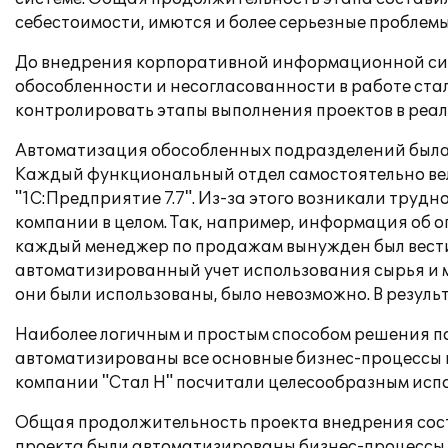
себестоимости, имются и более серьезные проблемы
До внедрения корпоративной информационной сист
обособленности и несогласованности в работе ста
контролировать этапы выполнения проектов в реал
Автоматизация обособленных подразделений была в
Каждый функциональный отдел самостоятельно вел
"1С:Предприятие 7.7". Из-за этого возникали тру
компании в целом. Так, например, информация об о
каждый менеджер по продажам вынужден был вести 
автоматизированный учет использования сырья и м
они были использованы, было невозможно. В резуль
Наиболее логичным и простым способом решения по
автоматизированы все основные бизнес-процессы к
компании "Стал Н" посчитали целесообразным испо
Общая продолжительность проекта внедрения сост
проекта были автоматизированы бизнес-процессы