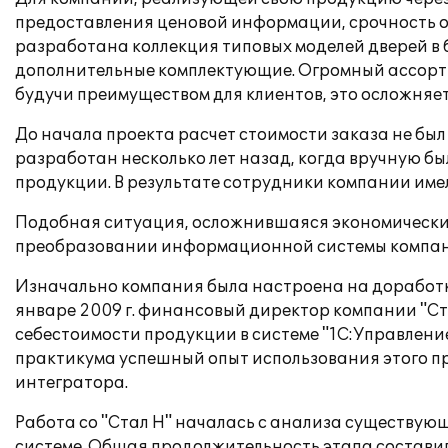
предоставления ценовой информации, срочность об
разработана коллекция типовых моделей дверей в 
дополнительные комплектующие. Огромный ассорти
будучи преимуществом для клиентов, это осложняе
До начала проекта расчет стоимости заказа не б
разработан несколько лет назад, когда вручную бы
продукции. В результате сотрудники компании им
Подобная ситуация, осложнившаяся экономическим
преобразовании информационной системы компан
Изначально компания была настроена на доработку
январе 2009 г. финансовый директор компании "Ст
себестоимости продукции в системе "1С:Управлени
практикума успешный опыт использования этого п
интегратора.
Работа со "Стал Н" началась с анализа существу
системе. Общая продолжительность этапа составил