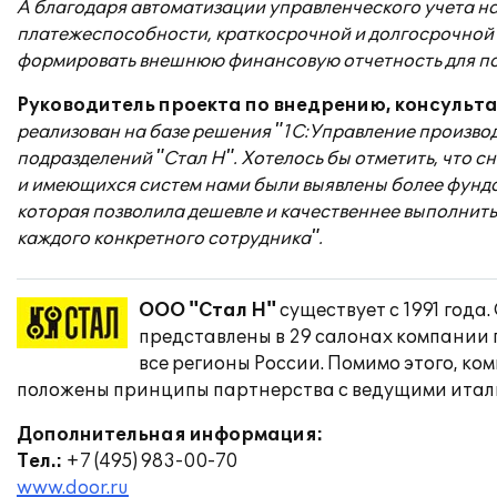
А благодаря автоматизации управленческого учета на
платежеспособности, краткосрочной и долгосрочной 
формировать внешнюю финансовую отчетность для по
Руководитель проекта по внедрению, консульта
реализован на базе решения "1С:Управление произво
подразделений "Стал Н". Хотелось бы отметить, что 
и имеющихся систем нами были выявлены более фундам
которая позволила дешевле и качественнее выполнить
каждого конкретного сотрудника".
ООО "Стал Н"
существует с 1991 года
представлены в 29 салонах компании 
все регионы России. Помимо этого, к
положены принципы партнерства с ведущими итал
Дополнительная информация:
Тел.:
+7 (495) 983-00-70
www.door.ru