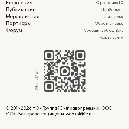
Внедрения
О решениях 1С
Публикации
Прайс-лист
Мероприятия
Поддержка
Партнеры
Обратная связь
Форум
Сообщить об ошибке
Карта сайта
Мы в Max
© 2011-2026 АО «Группа 1С» (правопреемник ООО
«1С»). Все права защищены.
websol@1c.ru