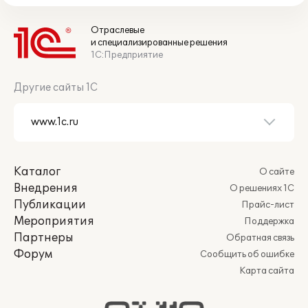
Отраслевые
и специализированные решения
1С:Предприятие
Другие сайты 1С
Каталог
О сайте
Внедрения
О решениях 1С
Публикации
Прайс-лист
Мероприятия
Поддержка
Партнеры
Обратная связь
Форум
Сообщить об ошибке
Карта сайта