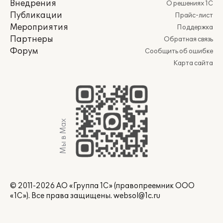
Внедрения
О решениях 1С
Публикации
Прайс-лист
Мероприятия
Поддержка
Партнеры
Обратная связь
Форум
Сообщить об ошибке
Карта сайта
Мы в Max
© 2011-2026 АО «Группа 1С» (правопреемник ООО
«1С»). Все права защищены.
websol@1c.ru