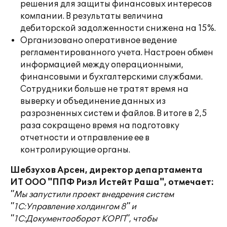
решения для защиты финансовых интересов
компании. В результаты величина
дебиторской задолженности снижена на 15%.
Организовано оперативное ведение
регламентированного учета. Настроен обмен
информацией между операционными,
финансовыми и бухгалтерскими службами.
Сотрудники больше не тратят время на
выверку и объединение данных из
разрозненных систем и файлов. В итоге в 2,5
раза сокращено время на подготовку
отчетности и отправление ее в
контролирующие органы.
Шебзухов Арсен, директор департамента
ИТ ООО "ППФ Риэл Истейт Раша", отмечает:
"Мы запустили проект внедрения систем
"1С:Управление холдингом 8" и
"1С:Документооборот КОРП", чтобы