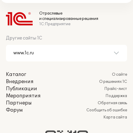
Отраслевые
и специализированные решения
1С:Предприятие
Другие сайты 1С
Каталог
О сайте
Внедрения
О решениях 1С
Публикации
Прайс-лист
Мероприятия
Поддержка
Партнеры
Обратная связь
Форум
Сообщить об ошибке
Карта сайта