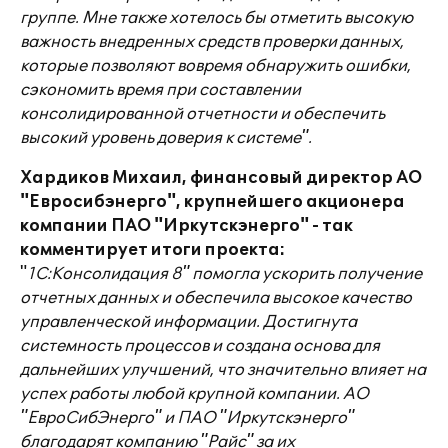
группе. Мне также хотелось бы отметить высокую
важность внедренных средств проверки данных,
которые
позволяют вовремя обнаружить ошибки,
сэкономить время при составлении
консолидированной отчетности и обеспечить
высокий уровень доверия к системе".
Хардиков Михаил, финансовый директор АО
"Евросибэнерго", крупнейшего акционера
компании ПАО "Иркутскэнерго" - так
комментирует итоги проекта:
"
1С:Консолидация 8" помогла ускорить получение
отчетных данных и обеспечила высокое качество
управленческой информации. Достигнута
системность процессов и создана основа для
дальнейших улучшений, что значительно влияет на
успех работы любой крупной компании. АО
"ЕвроСибЭнерго" и ПАО "Иркутскэнерго"
благодарят компанию "Райс" за их