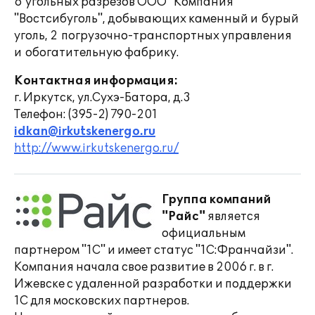
6 угольных разрезов ООО "Компания
"Востсибуголь", добывающих каменный и бурый
уголь, 2 погрузочно-транспортных управления
и обогатительную фабрику.
Контактная информация:
г. Иркутск, ул.Сухэ-Батора, д.3
Телефон: (395-2) 790-201
idkan@irkutskenergo.ru
http://www.irkutskenergo.ru/
Группа компаний
"Райс"
является
официальным
партнером "1С" и имеет статус "1С:Франчайзи".
Компания начала свое развитие в 2006 г. в г.
Ижевске с удаленной разработки и поддержки
1С для московских партнеров.