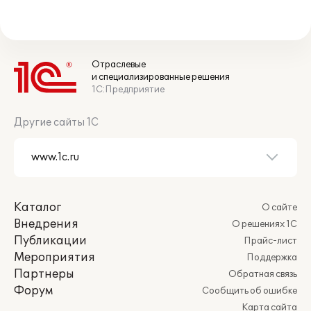
Отраслевые
и специализированные решения
1С:Предприятие
Другие сайты 1С
Каталог
О сайте
Внедрения
О решениях 1С
Публикации
Прайс-лист
Мероприятия
Поддержка
Партнеры
Обратная связь
Форум
Сообщить об ошибке
Карта сайта