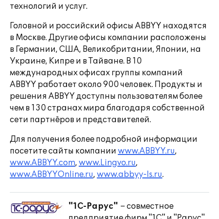
технологий и услуг.
Головной и российский офисы ABBYY находятся
в Москве. Другие офисы компании расположены
в Германии, США, Великобритании, Японии, на
Украине, Кипре и в Тайване. В 10
международных офисах группы компаний
ABBYY работает около 900 человек. Продукты и
решения ABBYY доступны пользователям более
чем в 130 странах мира благодаря собственной
сети партнёров и представителей.
Для получения более подробной информации
посетите сайты компании
www.ABBYY.ru
,
www.ABBYY.com
,
www.Lingvo.ru
,
www.ABBYYOnline.ru
,
www.abbyy-ls.ru
.
"1С-Рарус"
– совместное
предприятие фирм "1С" и "Рарус".