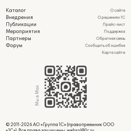
Каталог
О сайте
Внедрения
О решениях 1С
Публикации
Прайс-лист
Мероприятия
Поддержка
Партнеры
Обратная связь
Форум
Сообщить об ошибке
Карта сайта
Мы в Max
© 2011-2026 АО «Группа 1С» (правопреемник ООО
«1С»). Все права защищены.
websol@1c.ru