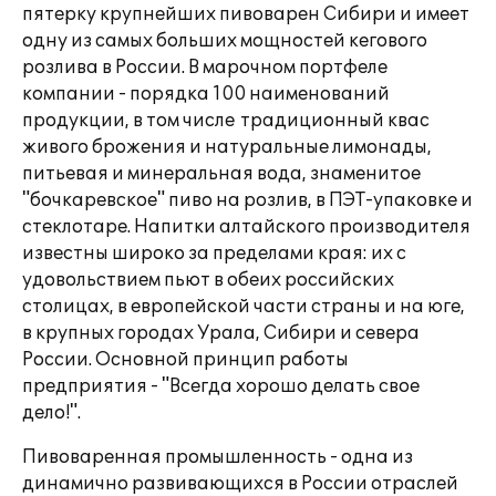
пятерку крупнейших пивоварен Сибири и имеет
одну из самых больших мощностей кегового
розлива в России. В марочном портфеле
компании - порядка 100 наименований
продукции, в том числе традиционный квас
живого брожения и натуральные лимонады,
питьевая и минеральная вода, знаменитое
"бочкаревское" пиво на розлив, в ПЭТ-упаковке и
стеклотаре. Напитки алтайского производителя
известны широко за пределами края: их с
удовольствием пьют в обеих российских
столицах, в европейской части страны и на юге,
в крупных городах Урала, Сибири и севера
России. Основной принцип работы
предприятия - "Всегда хорошо делать свое
дело!".
Пивоваренная промышленность - одна из
динамично развивающихся в России отраслей